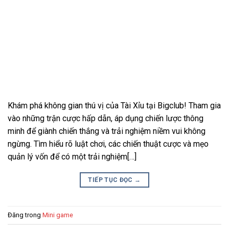
Khám phá không gian thú vị của Tài Xỉu tại Bigclub! Tham gia
vào những trận cược hấp dẫn, áp dụng chiến lược thông
minh để giành chiến thắng và trải nghiệm niềm vui không
ngừng. Tìm hiểu rõ luật chơi, các chiến thuật cược và mẹo
quản lý vốn để có một trải nghiệm[…]
TIẾP TỤC ĐỌC
→
Đăng trong
Mini game