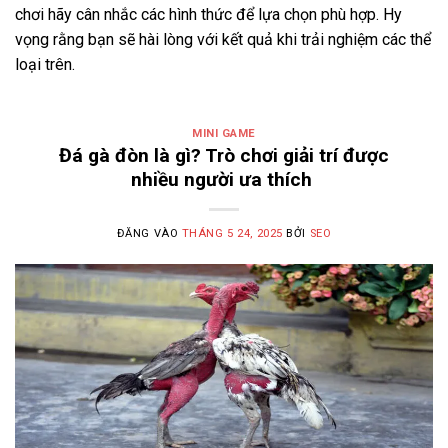
chơi hãy cân nhắc các hình thức để lựa chọn phù hợp. Hy
vọng rằng bạn sẽ hài lòng với kết quả khi trải nghiệm các thể
loại trên.
MINI GAME
Đá gà đòn là gì? Trò chơi giải trí được
nhiều người ưa thích
ĐĂNG VÀO
THÁNG 5 24, 2025
BỞI
SEO