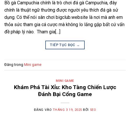
Bồ gà Campuchia chính là trò chơi đá gà Campuchia, đây
chính là thuật ngữ thường được người yêu thích đá gà sử
dụng. Có thể nói sân chơi bigclub.website là nơi mà anh em
thỏa sức tham gia cá cược mà không lo lắng gặp bất cứ vấn
đề pháp lý nào. Tham gia[…]
TIẾP TỤC ĐỌC
→
Đăng trong
Mini game
MINI GAME
Khám Phá Tài Xỉu: Kho Tàng Chiến Lược
Đánh Bại Cổng Game
ĐĂNG VÀO
THÁNG 3 19, 2025
BỞI
SEO