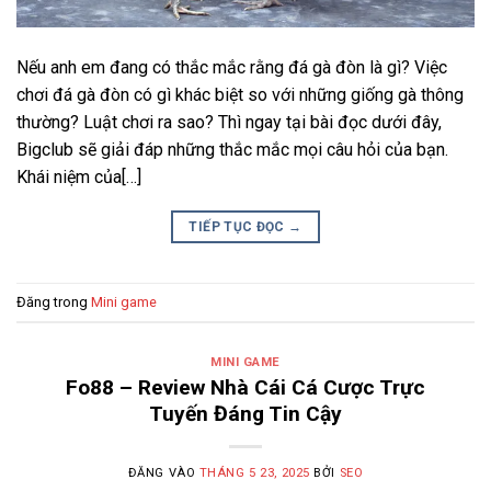
Nếu anh em đang có thắc mắc rằng đá gà đòn là gì? Việc
chơi đá gà đòn có gì khác biệt so với những giống gà thông
thường? Luật chơi ra sao? Thì ngay tại bài đọc dưới đây,
Bigclub sẽ giải đáp những thắc mắc mọi câu hỏi của bạn.
Khái niệm của[…]
TIẾP TỤC ĐỌC
→
Đăng trong
Mini game
MINI GAME
Fo88 – Review Nhà Cái Cá Cược Trực
Tuyến Đáng Tin Cậy
ĐĂNG VÀO
THÁNG 5 23, 2025
BỞI
SEO