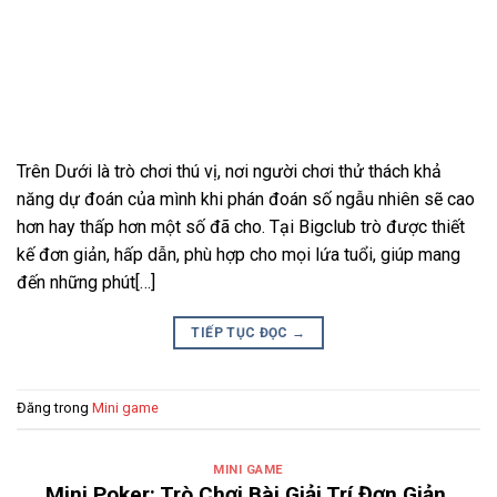
Trên Dưới là trò chơi thú vị, nơi người chơi thử thách khả
năng dự đoán của mình khi phán đoán số ngẫu nhiên sẽ cao
hơn hay thấp hơn một số đã cho. Tại Bigclub trò được thiết
kế đơn giản, hấp dẫn, phù hợp cho mọi lứa tuổi, giúp mang
đến những phút[…]
TIẾP TỤC ĐỌC
→
Đăng trong
Mini game
MINI GAME
Mini Poker: Trò Chơi Bài Giải Trí Đơn Giản,