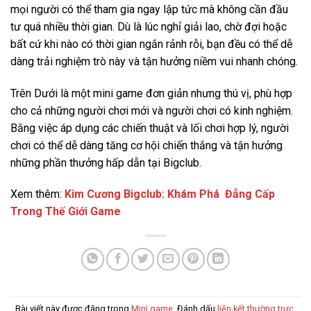
mọi người có thể tham gia ngay lập tức mà không cần đầu
tư quá nhiều thời gian. Dù là lúc nghỉ giải lao, chờ đợi hoặc
bất cứ khi nào có thời gian ngắn rảnh rỗi, bạn đều có thể dễ
dàng trải nghiệm trò này và tận hưởng niềm vui nhanh chóng.
Trên Dưới
là một mini game đơn giản nhưng thú vị, phù hợp
cho cả những người chơi mới và người chơi có kinh nghiệm.
Bằng việc áp dụng các chiến thuật và lối chơi hợp lý, người
chơi có thể dễ dàng tăng cơ hội chiến thắng và tận hưởng
những phần thưởng hấp dẫn tại Bigclub.
Xem thêm:
Kim Cương Bigclub: Khám Phá Đẳng Cấp
Trong Thế Giới Game
Bài viết này được đăng trong
Mini game
. Đánh dấu
liên kết thường trực
.