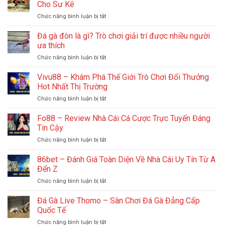
nhìn
Cho Sư Kê
vào
Chức năng bình luận bị tắt
ở
Mbappe
Chợ
—
Tốt
Đá gà đòn là gì? Trò chơi giải trí được nhiều người
World
Đá
Cup
ưa thích
Gà
2026
Chức năng bình luận bị tắt
ở
Trà
có
Đá
Vinh
những
gà
Vivu88 – Khám Phá Thế Giới Trò Chơi Đổi Thưởng
Và
cái
đòn
Những
Hot Nhất Thị Trường
tên
là
Điều
sẽ
Chức năng bình luận bị tắt
ở
gì?
Cần
khiến
Vivu88
Trò
Lưu
bạn
–
Fo88 – Review Nhà Cái Cá Cược Trực Tuyến Đáng
chơi
Ý
quên
Khám
giải
Tin Cậy
Cho
mất
Phá
trí
Sư
anh
Chức năng bình luận bị tắt
ở
Thế
được
Kê
ấy
Fo88
Giới
nhiều
–
86bet – Đánh Giá Toàn Diện Về Nhà Cái Uy Tín Từ A
Trò
người
Review
Chơi
Đến Z
ưa
Nhà
Đổi
thích
Chức năng bình luận bị tắt
ở
Cái
Thưởng
86bet
Cá
Hot
–
Đá Gà Live Thomo – Sân Chơi Đá Gà Đẳng Cấp
Cược
Nhất
Đánh
Trực
Quốc Tế
Thị
Giá
Tuyến
Trường
Chức năng bình luận bị tắt
ở
Toàn