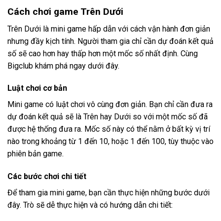
Cách chơi game Trên Dưới
Trên Dưới là mini game hấp dẫn với cách vận hành đơn giản
nhưng đầy kịch tính. Người tham gia chỉ cần dự đoán kết quả
số sẽ cao hơn hay thấp hơn một mốc số nhất định. Cùng
Bigclub khám phá ngay dưới đây
.
Luật chơi cơ bản
Mini game có luật chơi vô cùng đơn giản. Bạn chỉ cần đưa ra
dự đoán kết quả sẽ là Trên hay Dưới so với một mốc số đã
được hệ thống đưa ra. Mốc số này có thể nằm ở bất kỳ vị trí
nào trong khoảng từ 1 đến 10, hoặc 1 đến 100, tùy thuộc vào
phiên bản game.
Các bước chơi chi tiết
Để tham gia mini game, bạn cần thực hiện những bước dưới
đây. Trò sẽ dễ thực hiện và có hướng dẫn chi tiết: