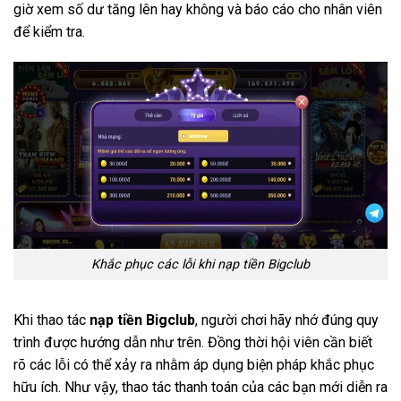
giờ xem số dư tăng lên hay không và báo cáo cho nhân viên
để kiểm tra.
Khắc phục các lỗi khi nạp tiền Bigclub
Khi thao tác
nạp tiền Bigclub
, người chơi hãy nhớ đúng quy
trình được hướng dẫn như trên. Đồng thời hội viên cần biết
rõ các lỗi có thể xảy ra nhằm áp dụng biện pháp khắc phục
hữu ích. Như vậy, thao tác thanh toán của các bạn mới diễn ra