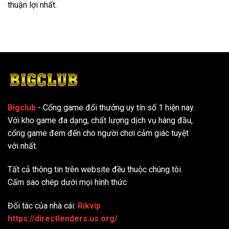
thuận lợi nhất.
Bigclub
- Cổng game đổi thưởng uy tín số 1 hiện nay.
Với kho game đa dạng, chất lượng dịch vụ hàng đầu,
cổng game đem đến cho người chơi cảm giác tuyệt
với nhất.
Tất cả thông tin trên website đều thuộc chúng tôi.
Cấm sao chép dưới mọi hình thức
Đối tác của nhà cái:
Rikvip
https://directlenders.us.org/