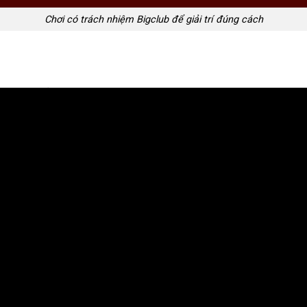
Chơi có trách nhiệm Bigclub để giải trí đúng cách
 luật và bền vững, chúng tôi cũng có những phương án giúp ngườ
g đến cuộc sống cá nhân, hãy tham khảo một số lời khuyên sau:
và máy tính, không để trẻ em hoặc người chưa đủ tuổi tham gia cù
u khi chơi xong, bên cạnh đó là ngăn chặn lượt truy cập không m
ch trên thiết bị, để tránh trẻ vị thành niên có thể truy cập.
hoạt động trên hệ thống sân cược. Sẽ nghiêm túc giữ một thái độ 