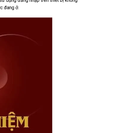
sử dụng đăng nhập trên thiết bị không
ực đang ở.