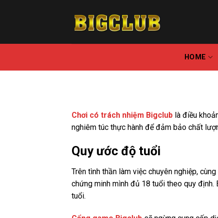
Bỏ
qua
nội
dung
HOME
Chơi có trách nhiệm Bigclub
là điều khoả
nghiêm túc thực hành để đảm bảo chất lượng
Quy ước độ tuổi
Trên tình thần làm việc chuyên nghiệp, cùn
chứng minh mình đủ 18 tuổi theo quy định. 
tuổi.