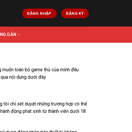
ĐĂNG NHẬP
ĐĂNG KÝ
NG DẪN
ong muốn toàn bộ game thủ của mình đều
 qua nội dung dưới đây.
g tôi chỉ xét duyệt những trường hợp có thể
 hành động phát sinh từ thành viên dưới 18