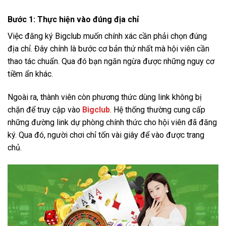
Bước 1: Thực hiện vào đúng địa chỉ
Việc đăng ký Bigclub muốn chính xác cần phải chọn đúng
địa chỉ. Đây chính là bước cơ bản thứ nhất mà hội viên cần
thao tác chuẩn. Qua đó bạn ngăn ngừa được những nguy cơ
tiềm ẩn khác.
Ngoài ra, thành viên còn phương thức dùng link không bị
chặn để truy cập vào
Bigclub
. Hệ thống thường cung cấp
những đường link dự phòng chính thức cho hội viên đã đăng
ký. Qua đó, người chơi chỉ tốn vài giây để vào được trang
chủ.