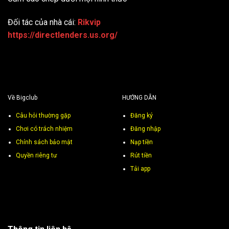
Đối tác của nhà cái:
Rikvip
https://directlenders.us.org/
Về Bigclub
HƯỚNG DẪN
Câu hỏi thường gặp
Đăng ký
Chơi có trách nhiệm
Đăng nhập
Chính sách bảo mật
Nạp tiền
Quyền riêng tư
Rút tiền
Tải app