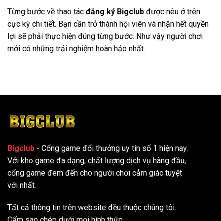
Từng bước về thao tác
đăng ký Bigclub
được nêu ở trên
cực kỳ chi tiết. Bạn cần trở thành hội viên và nhận hết quyền
lợi sẽ phải thực hiện đúng từng bước. Như vậy người chơi
mới có những trải nghiệm hoàn hảo nhất.
Bigclub
- Cổng game đổi thưởng uy tín số 1 hiện nay.
Với kho game đa dạng, chất lượng dịch vụ hàng đầu,
cổng game đem đến cho người chơi cảm giác tuyệt
với nhất.
Tất cả thông tin trên website đều thuộc chúng tôi.
Cấm sao chép dưới mọi hình thức