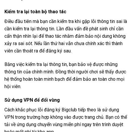
Kiểm tra lại toàn bộ thao tác
Điều đầu tiên mà bạn cần kiểm tra khi gặp lỗi thông tin sai là
cần kiểm tra lại thông tin. Lần đầu vấn đề phát sinh chỉ cần
cẩn thận nhìn lại để thao tác nhằm đảm bảo nội dung không
xảy ra sai sót. Nếu lần thứ hai vẫn chưa chính xác thì thành
viên cần thoát ra để đăng ký sau.
Bằng việc kiểm tra lại thông tin, bạn bảo vệ được những
thông tin của chính mình. Đồng thời người chơi sẽ thấy được
hệ thống hoàn toàn minh bạch để đảm bảo an toàn cho mọi
hội viên.
Sử dụng VPN để đổi vùng
Cách khắc phục lỗi đăng ký Bigclub tiếp theo là sử dụng
VPN trong trường hợp không vào được trang chủ. Bạn có thể
tải về ứng dụng chuyển vùng miễn phí ngay trên trình duyệt
hoặc mất phí từ kho app.