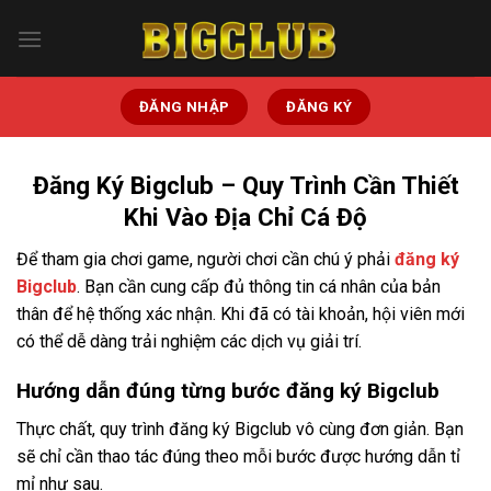
Bỏ
qua
nội
dung
ĐĂNG NHẬP
ĐĂNG KÝ
Đăng Ký Bigclub – Quy Trình Cần Thiết
Khi Vào Địa Chỉ Cá Độ
Để tham gia chơi game, người chơi cần chú ý phải
đăng ký
Bigclub
. Bạn cần cung cấp đủ thông tin cá nhân của bản
thân để hệ thống xác nhận. Khi đã có tài khoản, hội viên mới
có thể dễ dàng trải nghiệm các dịch vụ giải trí.
Hướng dẫn đúng từng bước đăng ký Bigclub
Thực chất, quy trình đăng ký Bigclub vô cùng đơn giản. Bạn
sẽ chỉ cần thao tác đúng theo mỗi bước được hướng dẫn tỉ
mỉ như sau.