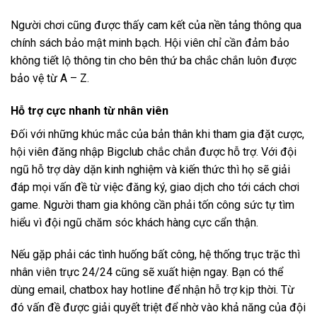
Người chơi cũng được thấy cam kết của nền tảng thông qua
chính sách bảo mật minh bạch. Hội viên chỉ cần đảm bảo
không tiết lộ thông tin cho bên thứ ba chắc chắn luôn được
bảo vệ từ A – Z.
Hỗ trợ cực nhanh từ nhân viên
Đối với những khúc mắc của bản thân khi tham gia đặt cược,
hội viên đăng nhập Bigclub chắc chắn được hỗ trợ. Với đội
ngũ hỗ trợ dày dặn kinh nghiệm và kiến thức thì họ sẽ giải
đáp mọi vấn đề từ việc đăng ký, giao dịch cho tới cách chơi
game. Người tham gia không cần phải tốn công sức tự tìm
hiểu vì đội ngũ chăm sóc khách hàng cực cẩn thận.
Nếu gặp phải các tình huống bất công, hệ thống trục trặc thì
nhân viên trực 24/24 cũng sẽ xuất hiện ngay. Bạn có thể
dùng email, chatbox hay hotline để nhận hỗ trợ kịp thời. Từ
đó vấn đề được giải quyết triệt để nhờ vào khả năng của đội