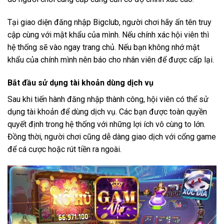
Tại giao diện đăng nhập Bigclub, người chơi hãy ấn tên truy
cập cùng với mật khẩu của mình. Nếu chính xác hội viên thì
hệ thống sẽ vào ngay trang chủ. Nếu bạn không nhớ mật
khẩu của chính mình nên báo cho nhân viên để được cấp lại.
Bắt đầu sử dụng tài khoản dùng dịch vụ
Sau khi tiến hành đăng nhập thành công, hội viên có thể sử
dụng tài khoản để dùng dịch vụ. Các bạn được toàn quyền
quyết định trong hệ thống với những lợi ích vô cùng to lớn.
Đồng thời, người chơi cũng dễ dàng giao dịch với cổng game
để cá cược hoặc rút tiền ra ngoài.