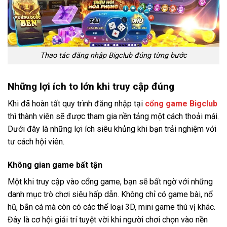
Thao tác đăng nhập Bigclub đúng từng bước
Những lợi ích to lớn khi truy cập đúng
Khi đã hoàn tất quy trình đăng nhập tại
cổng game Bigclub
thì thành viên sẽ được tham gia nền tảng một cách thoải mái.
Dưới đây là những lợi ích siêu khủng khi bạn trải nghiệm với
tư cách hội viên.
Không gian game bất tận
Một khi truy cập vào cổng game, bạn sẽ bất ngờ với những
danh mục trò chơi siêu hấp dẫn. Không chỉ có game bài, nổ
hũ, bắn cá mà còn có các thể loại 3D, mini game thú vị khác.
Đây là cơ hội giải trí tuyệt vời khi người chơi chọn vào nền