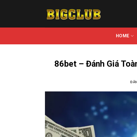
Bỏ
qua
nội
dung
HOME
86bet – Đánh Giá Toà
ĐĂ