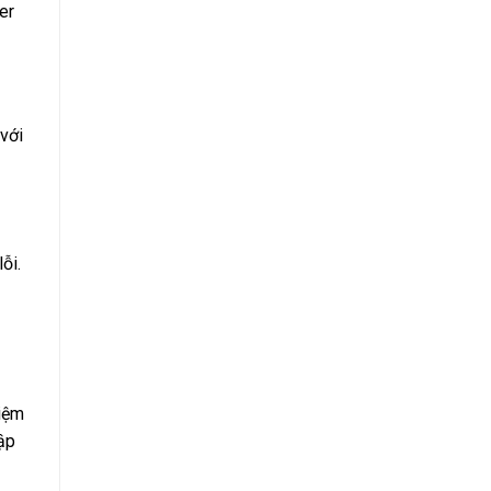
er
với
ỗi.
hiệm
lập