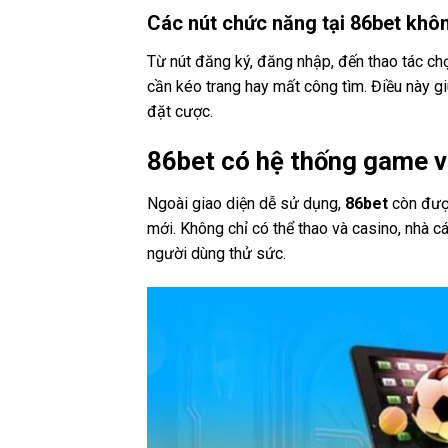
Các nút chức năng tại 86bet khôn
Từ nút đăng ký, đăng nhập, đến thao tác chọ
cần kéo trang hay mất công tìm. Điều này gi
đặt cược.
86bet có hệ thống game v
Ngoài giao diện dễ sử dụng,
86bet
còn được
mới. Không chỉ có thể thao và casino, nhà cá
người dùng thử sức.