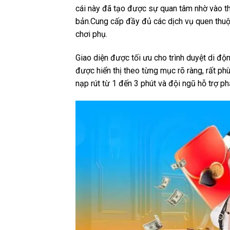
cái này đã tạo được sự quan tâm nhờ vào thi
bản.Cung cấp đầy đủ các dịch vụ quen thuộc 
chơi phụ.
Giao diện được tối ưu cho trình duyệt di đ
được hiển thị theo từng mục rõ ràng, rất ph
nạp rút từ 1 đến 3 phút và đội ngũ hỗ trợ ph