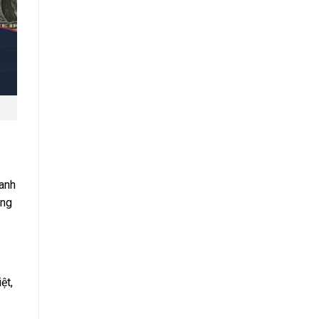
–
Mà
Quy
Cược
Mô
Thủ
Trường
Nên
Gà
Biết
Campuchia
Hiện
Nay
danh
ang
ệt,