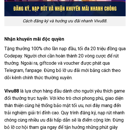
Cách đăng ký và hưởng ưu đãi nhanh Vivu88.
Nhận khuyến mãi độc quyền
Tặng thưởng 100% cho lần nạp đầu, tối đa 20 triệu đồng qua
Codepay. Người chơi cần hoàn thành 20 vòng cược để rút
thưởng. Ngoài ra, giftcode và voucher được phát qua
Telegram, fanpage. Đừng bỏ lỡ ưu đãi mới bằng cách theo
dõi kênh chính thức thường xuyên.
Vivu88
là lựa chọn hàng đầu dành cho người yêu thích game
đổi thưởng trực tuyến. Với kho trò chơi phong phú, giao diện
thân thiện cùng hệ thống bảo mật tối ưu, nơi đây mang đến
trải nghiệm giải trí đỉnh cao. Quy trình đăng ký, nạp rút nhanh
chóng cùng nhiều ưu đãi hấp dẫn sẽ là điểm cộng lớn. Đừng
bỏ lỡ cơ hội tham gia ngay để tận hưởng những phút giây