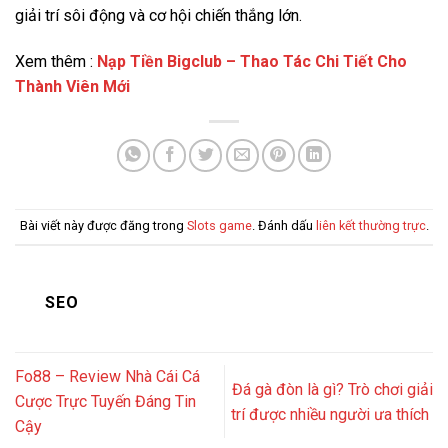
giải trí sôi động và cơ hội chiến thắng lớn.
Xem thêm :
Nạp Tiền Bigclub – Thao Tác Chi Tiết Cho
Thành Viên Mới
Bài viết này được đăng trong
Slots game
. Đánh dấu
liên kết thường trực
.
SEO
Fo88 – Review Nhà Cái Cá
Đá gà đòn là gì? Trò chơi giải
Cược Trực Tuyến Đáng Tin
trí được nhiều người ưa thích
Cậy