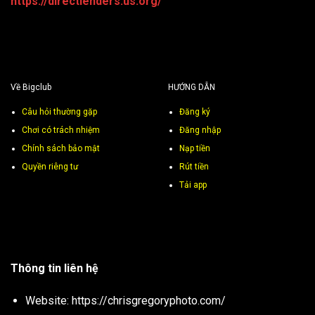
https://directlenders.us.org/
Về Bigclub
HƯỚNG DẪN
Câu hỏi thường gặp
Đăng ký
Chơi có trách nhiệm
Đăng nhập
Chính sách bảo mật
Nạp tiền
Quyền riêng tư
Rút tiền
Tải app
Thông tin liên hệ
Website: https://chrisgregoryphoto.com/