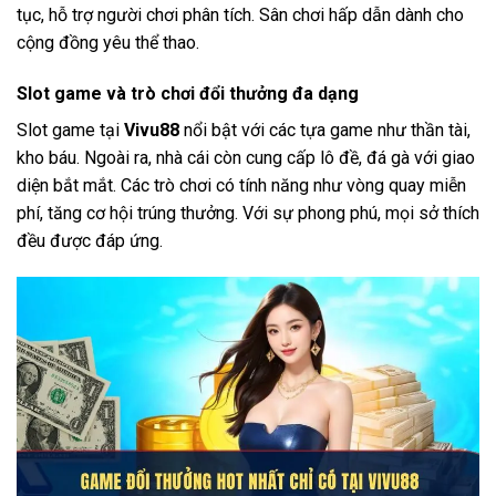
tục, hỗ trợ người chơi phân tích. Sân chơi hấp dẫn dành cho
cộng đồng yêu thể thao.
Slot game và trò chơi đổi thưởng đa dạng
Slot game tại
Vivu88
nổi bật với các tựa game như thần tài,
kho báu. Ngoài ra, nhà cái còn cung cấp lô đề, đá gà với giao
diện bắt mắt. Các trò chơi có tính năng như vòng quay miễn
phí, tăng cơ hội trúng thưởng. Với sự phong phú, mọi sở thích
đều được đáp ứng.