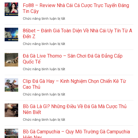
Lưu
bạn
–
Fo88 – Review Nhà Cái Cá Cược Trực Tuyến Đáng
chơi
Ý
quên
Khám
giải
Tin Cậy
Cho
mất
Phá
trí
Sư
anh
Chức năng bình luận bị tắt
ở
Thế
được
Kê
ấy
Fo88
Giới
nhiều
–
86bet – Đánh Giá Toàn Diện Về Nhà Cái Uy Tín Từ A
Trò
người
Review
Chơi
Đến Z
ưa
Nhà
Đổi
thích
Chức năng bình luận bị tắt
ở
Cái
Thưởng
86bet
Cá
Hot
–
Đá Gà Live Thomo – Sân Chơi Đá Gà Đẳng Cấp
Cược
Nhất
Đánh
Trực
Quốc Tế
Thị
Giá
Tuyến
Trường
Chức năng bình luận bị tắt
ở
Toàn
Đáng
Đá
Diện
Tin
Gà
Clip Đá Gà Hay – Kinh Nghiệm Chọn Chiến Kê Từ
Về
Cậy
Live
Nhà
Cao Thủ
Thomo
Cái
Chức năng bình luận bị tắt
ở
–
Uy
Clip
Sân
Tín
Đá
Bồ Gà Là Gì? Những Điều Về Đá Gà Mà Cược Thủ
Chơi
Từ
Gà
Đá
Nên Biết
A
Hay
Gà
Đến
Chức năng bình luận bị tắt
ở
–
Đẳng
Z
Bồ
Kinh
Cấp
Gà
Bồ Gà Campuchia – Quy Mô Trường Gà Campuchia
Nghiệm
Quốc
Là
Chọn
Hiện Nay
Tế