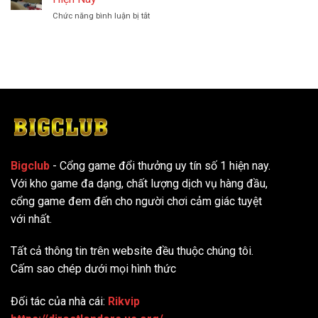
Gì?
Chiến
Chức năng bình luận bị tắt
ở
Những
Kê
Bồ
Điều
Từ
Gà
Về
Cao
Campuchia
Đá
Thủ
–
Gà
Quy
Mà
Mô
Cược
Trường
Thủ
Gà
Nên
Campuchia
Biết
Hiện
Nay
Bigclub
- Cổng game đổi thưởng uy tín số 1 hiện nay.
Với kho game đa dạng, chất lượng dịch vụ hàng đầu,
cổng game đem đến cho người chơi cảm giác tuyệt
với nhất.
Tất cả thông tin trên website đều thuộc chúng tôi.
Cấm sao chép dưới mọi hình thức
Đối tác của nhà cái:
Rikvip