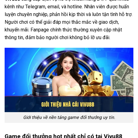
kênh như Telegram, email, và hotline. Nhân viên được huấn
luyện chuyên nghiệp, phản hồi kịp thời và luôn tận tình hỗ trợ.
Người chơi có thể giải đáp mọi thắc mắc về giao dịch,
khuyến mãi. Fanpage chính thức thường xuyên cập nhật
thông tin, đảm bảo người chơi không bỏ lỡ ưu đãi.
Giới thiệu về nền tảng game đổi thưởng uy tín.
Game đổi thưởng hot nhất chỉ có tại Vivu88