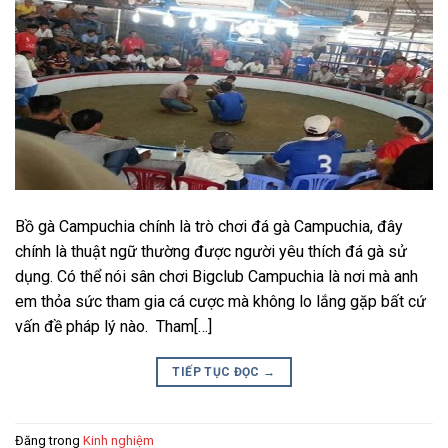
Bồ gà Campuchia chính là trò chơi đá gà Campuchia, đây
chính là thuật ngữ thường được người yêu thích đá gà sử
dụng. Có thể nói sân chơi Bigclub Campuchia là nơi mà anh
em thỏa sức tham gia cá cược mà không lo lắng gặp bất cứ
vấn đề pháp lý nào. Tham[…]
TIẾP TỤC ĐỌC
→
Đăng trong
Kinh nghiệm