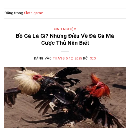
Đăng trong
Slots game
KINH NGHIỆM
Bồ Gà Là Gì? Những Điều Về Đá Gà Mà
Cược Thủ Nên Biết
ĐĂNG VÀO
THÁNG 5 12, 2025
BỞI
SEO