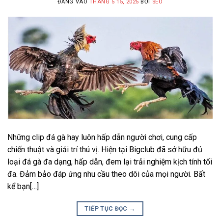
ĐĂNG VÀO
THÁNG 5 15, 2025
BỞI
SEO
Những clip đá gà hay luôn hấp dẫn người chơi, cung cấp
chiến thuật và giải trí thú vị. Hiện tại Bigclub đã sở hữu đủ
loại đá gà đa dạng, hấp dẫn, đem lại trải nghiệm kịch tính tối
đa. Đảm bảo đáp ứng nhu cầu theo dõi của mọi người. Bất
kể bạn[…]
TIẾP TỤC ĐỌC
→