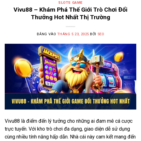
SLOTS GAME
Vivu88 – Khám Phá Thế Giới Trò Chơi Đổi
Thưởng Hot Nhất Thị Trường
ĐĂNG VÀO
THÁNG 5 23, 2025
BỞI
SEO
Vivu88 là điểm đến lý tưởng cho những ai đam mê cá cược
trực tuyến. Với kho trò chơi đa dạng, giao diện dễ sử dụng
cùng nhiều tính năng hấp dẫn. Nhà cái này cam kết mang đến