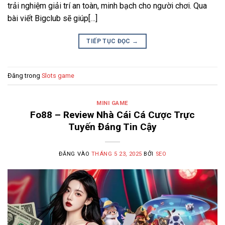
trải nghiệm giải trí an toàn, minh bạch cho người chơi. Qua
bài viết Bigclub sẽ giúp[…]
TIẾP TỤC ĐỌC
→
Đăng trong
Slots game
MINI GAME
Fo88 – Review Nhà Cái Cá Cược Trực
Tuyến Đáng Tin Cậy
ĐĂNG VÀO
THÁNG 5 23, 2025
BỞI
SEO