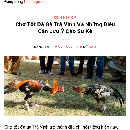
Đăng trong
Uncategorized
KINH NGHIỆM
Chợ Tốt Đá Gà Trà Vinh Và Những Điều
Cần Lưu Ý Cho Sư Kê
ĐĂNG VÀO
THÁNG 5 27, 2025
BỞI
SEO
Chợ tốt đá gà Trà Vinh trở thành địa chỉ nổi tiếng hiện nay,