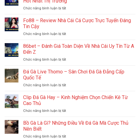
Hot Nhất Thị Trường
tên
là
Điều
sẽ
Chức năng bình luận bị tắt
ở
gì?
Cần
khiến
Vivu88
Trò
Lưu
bạn
–
Fo88 – Review Nhà Cái Cá Cược Trực Tuyến Đáng
chơi
Ý
quên
Khám
giải
Tin Cậy
Cho
mất
Phá
trí
Sư
anh
Chức năng bình luận bị tắt
ở
Thế
được
Kê
ấy
Fo88
Giới
nhiều
–
86bet – Đánh Giá Toàn Diện Về Nhà Cái Uy Tín Từ A
Trò
người
Review
Chơi
Đến Z
ưa
Nhà
Đổi
thích
Chức năng bình luận bị tắt
ở
Cái
Thưởng
86bet
Cá
Hot
–
Đá Gà Live Thomo – Sân Chơi Đá Gà Đẳng Cấp
Cược
Nhất
Đánh
Trực
Quốc Tế
Thị
Giá
Tuyến
Trường
Chức năng bình luận bị tắt
ở
Toàn
Đáng
Đá
Diện
Tin
Gà
Clip Đá Gà Hay – Kinh Nghiệm Chọn Chiến Kê Từ
Về
Cậy
Live
Nhà
Cao Thủ
Thomo
Cái
Chức năng bình luận bị tắt
ở
–
Uy
Clip
Sân
Tín
Đá
Bồ Gà Là Gì? Những Điều Về Đá Gà Mà Cược Thủ
Chơi
Từ
Gà
Đá
Nên Biết
A
Hay
Gà
Đến
Chức năng bình luận bị tắt
ở
–
Đẳng
Z