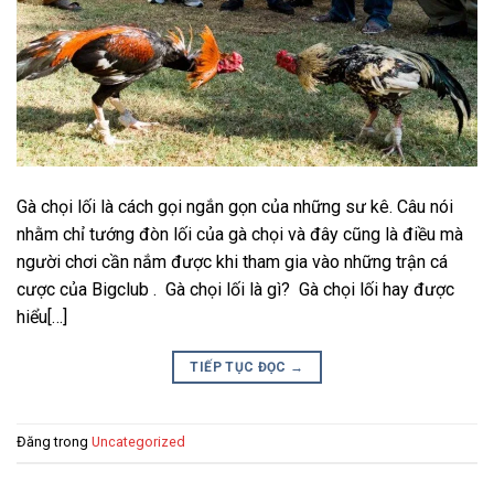
Gà chọi lối là cách gọi ngắn gọn của những sư kê. Câu nói
nhằm chỉ tướng đòn lối của gà chọi và đây cũng là điều mà
người chơi cần nắm được khi tham gia vào những trận cá
cược của Bigclub . Gà chọi lối là gì? Gà chọi lối hay được
hiểu[…]
TIẾP TỤC ĐỌC
→
Đăng trong
Uncategorized