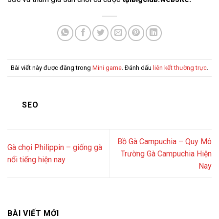
Bài viết này được đăng trong
Mini game
. Đánh dấu
liên kết thường trực
.
SEO
Bồ Gà Campuchia – Quy Mô
Gà chọi Philippin – giống gà
Trường Gà Campuchia Hiện
nổi tiếng hiện nay
Nay
BÀI VIẾT MỚI