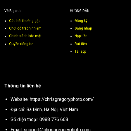
Về Bigclub
HƯỚNG DẪN
Câu hỏi thường gặp
Đăng ký
Chơi có trách nhiệm
Đăng nhập
Chính sách bảo mật
Nạp tiền
Quyền riêng tư
Rút tiền
Tải app
Thông tin liên hệ
Website: https://chrisgregoryphoto.com/
Địa chỉ: Ba Đình, Hà Nội, Việt Nam
Số điện thoại: 0988 776 668
Email:
support@chrisgregoryphoto.com