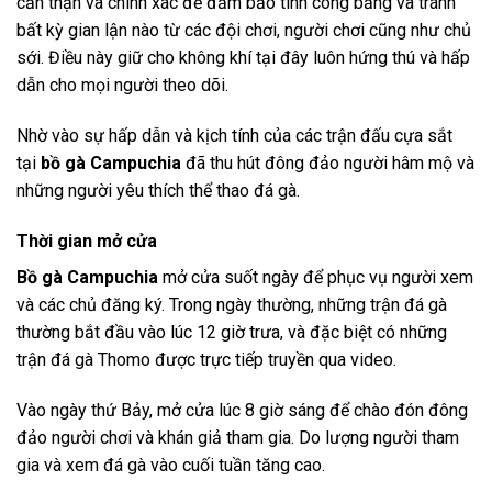
cẩn thận và chính xác để đảm bảo tính công bằng và tránh
bất kỳ gian lận nào từ các đội chơi, người chơi cũng như chủ
sới. Điều này giữ cho không khí tại đây luôn hứng thú và hấp
dẫn cho mọi người theo dõi.
Nhờ vào sự hấp dẫn và kịch tính của các trận đấu cựa sắt
tại
bồ gà Campuchia
đã thu hút đông đảo người hâm mộ và
những người yêu thích thể thao đá gà.
Thời gian mở cửa
Bồ gà Campuchia
mở cửa suốt ngày để phục vụ người xem
và các chủ đăng ký. Trong ngày thường, những trận đá gà
thường bắt đầu vào lúc 12 giờ trưa, và đặc biệt có những
trận đá gà Thomo được trực tiếp truyền qua video.
Vào ngày thứ Bảy, mở cửa lúc 8 giờ sáng để chào đón đông
đảo người chơi và khán giả tham gia. Do lượng người tham
gia và xem đá gà vào cuối tuần tăng cao.