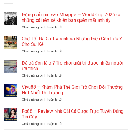
Đừng chỉ nhìn vào Mbappe — World Cup 2026 có
những cái tên sẽ khiến bạn quên mất anh ấy
Chức năng bình luận bị tắt
ở
Đừng
chỉ
Chợ Tốt Đá Gà Trà Vinh Và Những Điều Cần Lưu Ý
nhìn
Cho Sư Kê
vào
Chức năng bình luận bị tắt
ở
Mbappe
Chợ
—
Tốt
Đá gà đòn là gì? Trò chơi giải trí được nhiều người
World
Đá
Cup
ưa thích
Gà
2026
Chức năng bình luận bị tắt
ở
Trà
có
Đá
Vinh
những
gà
Vivu88 – Khám Phá Thế Giới Trò Chơi Đổi Thưởng
Và
cái
đòn
Những
Hot Nhất Thị Trường
tên
là
Điều
sẽ
Chức năng bình luận bị tắt
ở
gì?
Cần
khiến
Vivu88
Trò
Lưu
bạn
–
Fo88 – Review Nhà Cái Cá Cược Trực Tuyến Đáng
chơi
Ý
quên
Khám
giải
Tin Cậy
Cho
mất
Phá
trí
Sư
anh
Chức năng bình luận bị tắt
ở
Thế
được
Kê
ấy
Fo88
Giới
nhiều