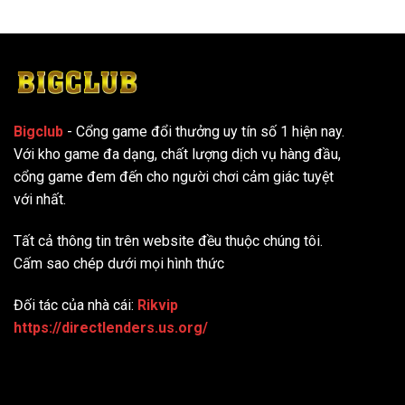
–
Gà
Quy
Mà
Mô
Cược
Trường
Thủ
Gà
Nên
Campuchia
Biết
Hiện
Nay
Bigclub
- Cổng game đổi thưởng uy tín số 1 hiện nay.
Với kho game đa dạng, chất lượng dịch vụ hàng đầu,
cổng game đem đến cho người chơi cảm giác tuyệt
với nhất.
Tất cả thông tin trên website đều thuộc chúng tôi.
Cấm sao chép dưới mọi hình thức
Đối tác của nhà cái:
Rikvip
https://directlenders.us.org/